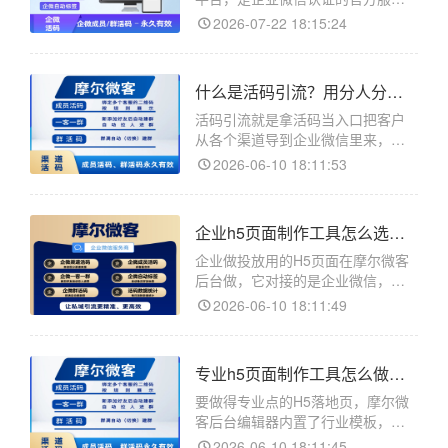
商，主要用于企业微信活码生成，
2026-07-22 18:15:24
当客户通过活码添加客服时，可以
自动打标签，修改备注（昵称和添
加时间），不同渠道码可以自动发
什么是活码引流？用分人分渠道带统计把客户导进企业微信
送不同的欢迎语等等。
活码引流就是拿活码当入口把客户
从各个渠道导到企业微信里来，靠
的是活码能分人、能换、能统计这
2026-06-10 18:11:53
几个特性，活码在摩尔微客后台
做。摩尔微客是企业微信的活码和
客服管理工具。引流的核心动作是
企业h5页面制作工具怎么选？跳转企微客户加的是企业号
让看到广告或者物料的人扫码加上
微信。用普通固定码引流，量一大
企业做投放用的H5页面在摩尔微客
全
后台做，它对接的是企业微信，客
户从页面点按钮加的是企微员工不
2026-06-10 18:11:49
是个人微信。摩尔微客是企业微信
的活码和客服管理工具，落地页在
客服链接详情页里搭。企业做引流
专业h5页面制作工具怎么做？套行业模板改比空白页更稳
和个人不一样的地方在于客户加到
哪。加个人微信号容易满五千，
要做得专业点的H5落地页，摩尔微
客后台编辑器内置了行业模板，套
模板改比从空白页拖快不少。摩尔
2026-06-10 18:11:45