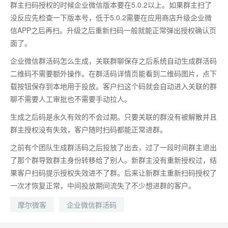
群主扫码授权的时候企业微信版本要在5.0.2以上。如果群主扫了
没反应先检查一下版本号，低于5.0.2需要在应用商店升级企业微
信APP之后再扫。升级之后重新扫码一般就能正常弹出授权确认页
面了。
企业微信群活码怎么生成，关联群聊保存之后系统自动生成群活码
二维码不需要额外操作。在群活码详情页能看到二维码图片，点下
载按钮保存到本地用于投放。客户扫这个码就会自动进入关联的群
聊不需要人工审批也不需要手动拉人。
生成之后码是永久有效的不会过期。只要关联的群没有被解散并且
群主授权没有失效，客户随时扫码都能正常进群。
之前有个团队生成群活码之后投放了出去，过了一段时间群主退出
了那个群导致群主身份转移给了别人。新群主没有重新授权过，结
果客户扫码提示授权失效进不了群。后来让新群主重新扫码授权了
一次才恢复正常，中间投放期间流失了不少想进群的客户。
摩尔微客
企业微信群活码