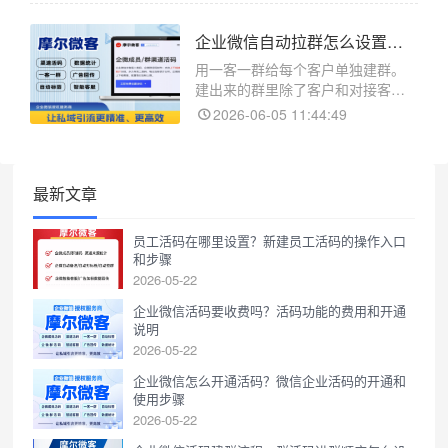
回传。摩尔微客是企业微信的活码
和客服管理工具。信息流和搜索的
企业微信自动拉群怎么设置，先选好进群的群成员再开建群
根本区别在用户状态。搜索是用户
主动搜了词带着需求来，
用一客一群给每个客户单独建群。
建出来的群里除了客户和对接客服
运营还想放个主管或者助理一起
2026-06-05 11:44:49
跟。这些固定进群的人在自动拉群
配置里先选好系统建群时自动拉进
去。这套设置在摩尔微客后台。摩
尔微客是企业微信的活码和客服管
最新文章
理工具。设自动拉群群成员的步
骤：
员工活码在哪里设置？新建员工活码的操作入口
和步骤
2026-05-22
企业微信活码要收费吗？活码功能的费用和开通
说明
2026-05-22
企业微信怎么开通活码？微信企业活码的开通和
使用步骤
2026-05-22