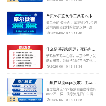
微客是企业微信的活码和客服管理
工具，落地页搭建在客服链接的详
情页进。不太会排版的人从一张白
单页h5页面制作工具怎么排？一屏往下滑的单页适合投放
画布开始做，往往做出来的页面元
素乱、留白怪、按钮位置别扭，
做单页的H5页面，摩尔微客后台的
落地页编辑器排的就是这种一屏往
下滑的单页，正适合投放引流。摩
2026-06-10 18:11:40
尔微客是企业微信的活码和客服管
理工具，落地页在客服链接详情页
里做。单页指的是没有多个页面来
什么是活码和死码？死码内容钉死活码后台随时改的区别
回跳，客户进来就是一个长页面从
上往下看完。投广告的落地页基
活码和死码差在哪，从那个死字就
能看出来，死码扫到的东西定死了
改不了，活码后面挂的内容随时能
2026-06-10 18:11:34
在后台调。做活码在摩尔微客后
台，它是企业微信的活码和客服管
理工具。死码这个叫法是相对活码
百度信息流ocpc投放：主动推送靠素材抓人和搜索打法不同
来的。一张普通二维码生成的时
候，目标就直接编进图案里了，扫
百度信息流ocpc投放和百度搜索的
出来
ocpc不一样，信息流是把广告插在
用户刷的内容流里主动推送，按转
2026-06-10 18:11:28
化优化时加粉转化同样靠摩尔微客