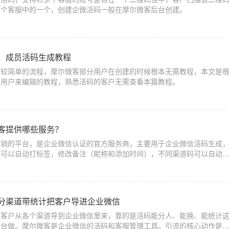
多个客服中的一个，创建企微活码一般在摩尔微客后台创建。
，成员活码生成教程
个较简单的流程，摩尔微客部分用户在创建的时候根本无需教程，本文是
的用户来编辑的教程，熟悉活码的客户无需查看本篇教程。
客提供哪些服务？
营销的平台，是企业微信认证的官方服务商，主要用于企业微信活码生成
，可以自动打标签，修改备注（昵称和添加时间），不同渠道码可以自动
分渠道带统计把客户导进企业微信
把客户从各个渠道导到企业微信里来，靠的是活码能分人、能换、能统计
后台做。摩尔微客是企业微信的活码和客服管理工具。引流的核心动作是