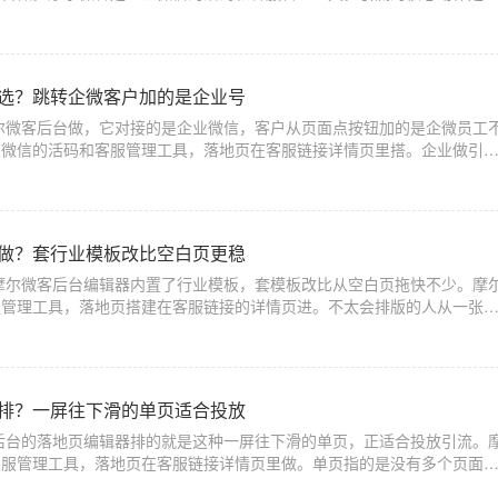
加上微信。用普通固定码引流，量一大全
么选？跳转企微客户加的是企业号
尔微客后台做，它对接的是企业微信，客户从页面点按钮加的是企微员工
业微信的活码和客服管理工具，落地页在客服链接详情页里搭。企业做引
户加到哪。加个人微信号容易满五千，
么做？套行业模板改比空白页更稳
摩尔微客后台编辑器内置了行业模板，套模板改比从空白页拖快不少。摩
服管理工具，落地页搭建在客服链接的详情页进。不太会排版的人从一张
页面元素乱、留白怪、按钮位置别扭，
么排？一屏往下滑的单页适合投放
后台的落地页编辑器排的就是这种一屏往下滑的单页，正适合投放引流。
客服管理工具，落地页在客服链接详情页里做。单页指的是没有多个页面
页面从上往下看完。投广告的落地页基