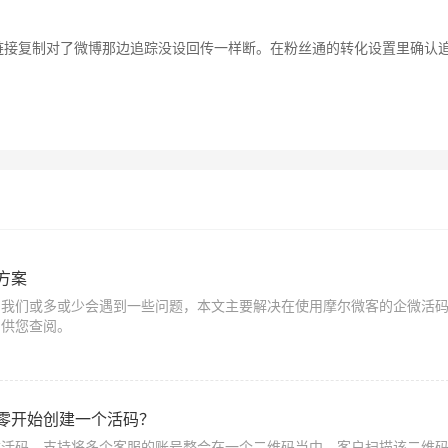
链接复制对了微博那边追踪没设回传一样断。在粉丝通的转化设置里确认
方案
，我们或多或少会遇到一些问题，本文主要解决在使用摩尔微客的企微活
，供您查阅。
零开始创建一个活码？
信活码，支持将多个客服的账号整合在一个二维码当中，客户扫描该二维