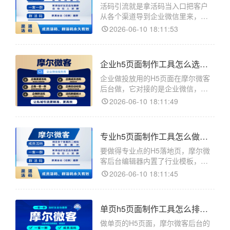
活码引流就是拿活码当入口把客户
从各个渠道导到企业微信里来，靠
的是活码能分人、能换、能统计这
2026-06-10 18:11:53
几个特性，活码在摩尔微客后台
做。摩尔微客是企业微信的活码和
客服管理工具。引流的核心动作是
企业h5页面制作工具怎么选？跳转企微客户加的是企业号
让看到广告或者物料的人扫码加上
微信。用普通固定码引流，量一大
企业做投放用的H5页面在摩尔微客
全
后台做，它对接的是企业微信，客
户从页面点按钮加的是企微员工不
2026-06-10 18:11:49
是个人微信。摩尔微客是企业微信
的活码和客服管理工具，落地页在
客服链接详情页里搭。企业做引流
专业h5页面制作工具怎么做？套行业模板改比空白页更稳
和个人不一样的地方在于客户加到
哪。加个人微信号容易满五千，
要做得专业点的H5落地页，摩尔微
客后台编辑器内置了行业模板，套
模板改比从空白页拖快不少。摩尔
2026-06-10 18:11:45
微客是企业微信的活码和客服管理
工具，落地页搭建在客服链接的详
情页进。不太会排版的人从一张白
单页h5页面制作工具怎么排？一屏往下滑的单页适合投放
画布开始做，往往做出来的页面元
素乱、留白怪、按钮位置别扭，
做单页的H5页面，摩尔微客后台的