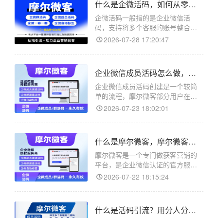
什么是企微活码，如何从零开始创建一个活码？
企微活码一般指的是企业微信活
码，支持将多个客服的账号整合在
一个二维码当中，客户扫描该二维
2026-07-28 17:20:47
码的时候，会根据规则添加上多个
客服中的一个，创建企微活码一般
在摩尔微客后台创建。
企业微信成员活码怎么做，成员活码生成教程
企业微信成员活码创建是一个较简
单的流程，摩尔微客部分用户在创
建的时候根本无需教程，本文是根
2026-07-23 18:02:01
据从未使用过企业微信活码的用户
来编辑的教程，熟悉活码的客户无
需查看本篇教程。
什么是摩尔微客，摩尔微客提供哪些服务？
摩尔微客是一个专门做获客营销的
平台，是企业微信认证的官方服务
商，主要用于企业微信活码生成，
2026-07-22 18:15:24
当客户通过活码添加客服时，可以
自动打标签，修改备注（昵称和添
加时间），不同渠道码可以自动发
什么是活码引流？用分人分渠道带统计把客户导进企业微信
送不同的欢迎语等等。