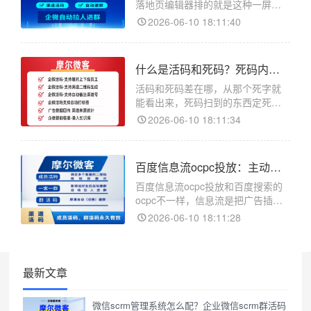
落地页编辑器排的就是这种一屏往
下滑的单页，正适合投放引流。摩
2026-06-10 18:11:40
尔微客是企业微信的活码和客服管
理工具，落地页在客服链接详情页
里做。单页指的是没有多个页面来
什么是活码和死码？死码内容钉死活码后台随时改的区别
回跳，客户进来就是一个长页面从
上往下看完。投广告的落地页基
活码和死码差在哪，从那个死字就
能看出来，死码扫到的东西定死了
改不了，活码后面挂的内容随时能
2026-06-10 18:11:34
在后台调。做活码在摩尔微客后
台，它是企业微信的活码和客服管
理工具。死码这个叫法是相对活码
百度信息流ocpc投放：主动推送靠素材抓人和搜索打法不同
来的。一张普通二维码生成的时
候，目标就直接编进图案里了，扫
百度信息流ocpc投放和百度搜索的
出来
ocpc不一样，信息流是把广告插在
用户刷的内容流里主动推送，按转
2026-06-10 18:11:28
化优化时加粉转化同样靠摩尔微客
回传。摩尔微客是企业微信的活码
和客服管理工具。信息流和搜索的
根本区别在用户状态。搜索是用户
最新文章
主动搜了词带着需求来，
微信scrm管理系统怎么配？企业微信scrm群活码