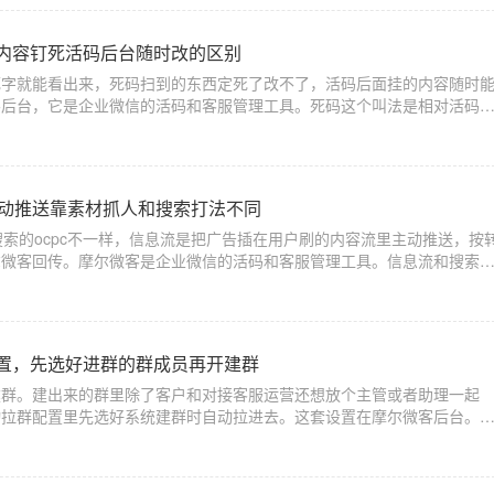
内容钉死活码后台随时改的区别
死字就能看出来，死码扫到的东西定死了改不了，活码后面挂的内容随时
客后台，它是企业微信的活码和客服管理工具。死码这个叫法是相对活码
时候，目标就直接编进图案里了，扫出来
主动推送靠素材抓人和搜索打法不同
度搜索的ocpc不一样，信息流是把广告插在用户刷的内容流里主动推送，按
尔微客回传。摩尔微客是企业微信的活码和客服管理工具。信息流和搜索
是用户主动搜了词带着需求来，
置，先选好进群的群成员再开建群
建群。建出来的群里除了客户和对接客服运营还想放个主管或者助理一起
动拉群配置里先选好系统建群时自动拉进去。这套设置在摩尔微客后台。
客服管理工具。设自动拉群群成员的步骤：