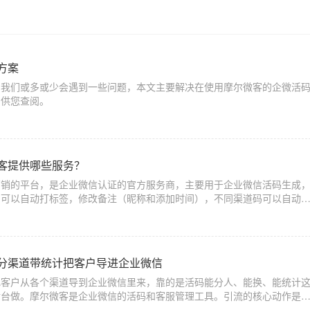
方案
，我们或多或少会遇到一些问题，本文主要解决在使用摩尔微客的企微活
，供您查阅。
客提供哪些服务？
营销的平台，是企业微信认证的官方服务商，主要用于企业微信活码生成
，可以自动打标签，修改备注（昵称和添加时间），不同渠道码可以自动
分渠道带统计把客户导进企业微信
把客户从各个渠道导到企业微信里来，靠的是活码能分人、能换、能统计
后台做。摩尔微客是企业微信的活码和客服管理工具。引流的核心动作是
加上微信。用普通固定码引流，量一大全