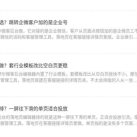
么选？跳转企微客户加的是企业号
尔微客后台做，它对接的是企业微信，客户从页面点按钮加的是企微员工
业微信的活码和客服管理工具，落地页在客服链接详情页里搭。企业做引
户加到哪。加个人微信号容易满五千，
么做？套行业模板改比空白页更稳
摩尔微客后台编辑器内置了行业模板，套模板改比从空白页拖快不少。摩
服管理工具，落地页搭建在客服链接的详情页进。不太会排版的人从一张
页面元素乱、留白怪、按钮位置别扭，
么排？一屏往下滑的单页适合投放
后台的落地页编辑器排的就是这种一屏往下滑的单页，正适合投放引流。
客服管理工具，落地页在客服链接详情页里做。单页指的是没有多个页面
页面从上往下看完。投广告的落地页基