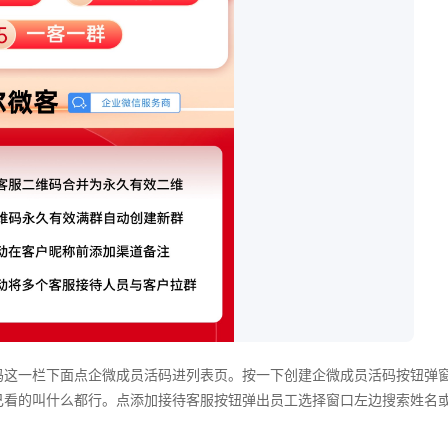
码这一栏下面点企微成员活码进列表页。按一下创建企微成员活码按钮弹
己看的叫什么都行。点添加接待客服按钮弹出员工选择窗口左边搜索姓名