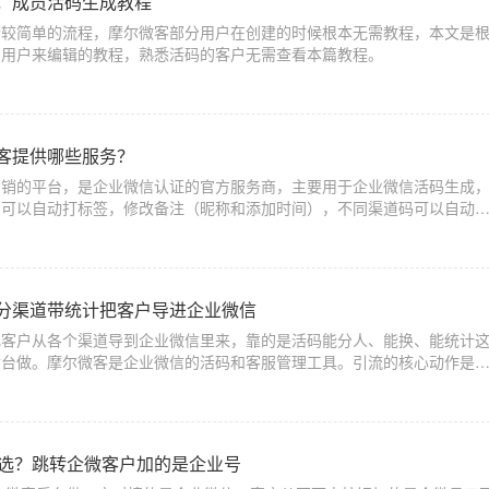
，成员活码生成教程
个较简单的流程，摩尔微客部分用户在创建的时候根本无需教程，本文是
的用户来编辑的教程，熟悉活码的客户无需查看本篇教程。
客提供哪些服务？
营销的平台，是企业微信认证的官方服务商，主要用于企业微信活码生成
，可以自动打标签，修改备注（昵称和添加时间），不同渠道码可以自动
分渠道带统计把客户导进企业微信
把客户从各个渠道导到企业微信里来，靠的是活码能分人、能换、能统计
后台做。摩尔微客是企业微信的活码和客服管理工具。引流的核心动作是
加上微信。用普通固定码引流，量一大全
么选？跳转企微客户加的是企业号