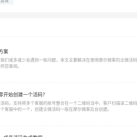
户运营
方案
，我们或多或少会遇到一些问题，本文主要解决在使用摩尔微客的企微活
，供您查阅。
零开始创建一个活码？
信活码，支持将多个客服的账号整合在一个二维码当中，客户扫描该二维
多个客服中的一个，创建企微活码一般在摩尔微客后台创建。