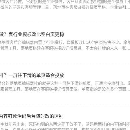
尔微客后台做，它对接的是企业微信，客户从页面点按钮加的是企微员工
业微信的活码和客服管理工具，落地页在客服链接详情页里搭。企业做引
户加到哪。加个人微信号容易满五千，
么做？套行业模板改比空白页更稳
摩尔微客后台编辑器内置了行业模板，套模板改比从空白页拖快不少。摩
服管理工具，落地页搭建在客服链接的详情页进。不太会排版的人从一张
页面元素乱、留白怪、按钮位置别扭，
么排？一屏往下滑的单页适合投放
后台的落地页编辑器排的就是这种一屏往下滑的单页，正适合投放引流。
客服管理工具，落地页在客服链接详情页里做。单页指的是没有多个页面
页面从上往下看完。投广告的落地页基
内容钉死活码后台随时改的区别
死字就能看出来，死码扫到的东西定死了改不了，活码后面挂的内容随时
客后台，它是企业微信的活码和客服管理工具。死码这个叫法是相对活码