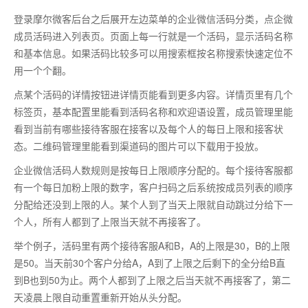
登录摩尔微客后台之后展开左边菜单的企业微信活码分类，点企微
成员活码进入列表页。页面上每一行就是一个活码，显示活码名称
和基本信息。如果活码比较多可以用搜索框按名称搜索快速定位不
用一个个翻。
点某个活码的详情按钮进详情页能看到更多内容。详情页里有几个
标签页，基本配置里能看到活码名称和欢迎语设置，成员管理里能
看到当前有哪些接待客服在接客以及每个人的每日上限和接客状
态。二维码管理里能看到渠道码的图片可以下载用于投放。
企业微信活码人数规则是按每日上限顺序分配的。每个接待客服都
有一个每日加粉上限的数字，客户扫码之后系统按成员列表的顺序
分配给还没到上限的人。某个人到了当天上限就自动跳过分给下一
个人，所有人都到了上限当天就不再接客了。
举个例子，活码里有两个接待客服A和B，A的上限是30，B的上限
是50。当天前30个客户分给A，A到了上限之后剩下的全分给B直
到B也到50为止。两个人都到了上限之后当天就不再接客了，第二
天凌晨上限自动重置重新开始从头分配。