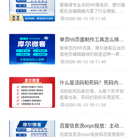
哪。加个人微信号容易满五千，
要做得专业点的H5落地页，摩尔微
客后台编辑器内置了行业模板，套
模板改比从空白页拖快不少。摩尔
2026-06-10 18:11:45
微客是企业微信的活码和客服管理
工具，落地页搭建在客服链接的详
情页进。不太会排版的人从一张白
单页h5页面制作工具怎么排？一屏往下滑的单页适合投放
画布开始做，往往做出来的页面元
素乱、留白怪、按钮位置别扭，
做单页的H5页面，摩尔微客后台的
落地页编辑器排的就是这种一屏往
下滑的单页，正适合投放引流。摩
2026-06-10 18:11:40
尔微客是企业微信的活码和客服管
理工具，落地页在客服链接详情页
里做。单页指的是没有多个页面来
什么是活码和死码？死码内容钉死活码后台随时改的区别
回跳，客户进来就是一个长页面从
上往下看完。投广告的落地页基
活码和死码差在哪，从那个死字就
能看出来，死码扫到的东西定死了
改不了，活码后面挂的内容随时能
2026-06-10 18:11:34
在后台调。做活码在摩尔微客后
台，它是企业微信的活码和客服管
理工具。死码这个叫法是相对活码
百度信息流ocpc投放：主动推送靠素材抓人和搜索打法不同
来的。一张普通二维码生成的时
候，目标就直接编进图案里了，扫
百度信息流ocpc投放和百度搜索的