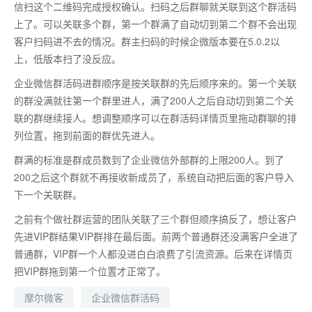
信扫这个二维码完成授权确认。扫码之后群聊就关联到这个群活码
上了。可以关联多个群，第一个群满了自动切到第二个群不会出现
客户扫码进不去的情况。群主扫码的时候企微版本要在5.0.2以
上，低版本扫了没反应。
企业微信群活码进群顺序是按关联群的先后顺序来的。第一个关联
的群没满就往第一个群里进人，满了200人之后自动切到第二个关
联的群继续接人。想调整顺序可以在群活码详情页里拖动群聊的排
列位置，拖到前面的群优先进人。
群满的标准是群成员数到了企业微信外部群的上限200人。到了
200之后这个群就不再接收新成员了，系统自动把后面的客户导入
下一个关联群。
之前有个做社群运营的团队关联了三个群但顺序搞反了，想让客户
先进VIP群结果VIP群排在最后面。前两个普通群还没满客户全进了
普通群，VIP群一个人都没进白白浪费了引流资源。后来在详情页
把VIP群拖到第一个位置才正常了。
摩尔微客
企业微信群活码