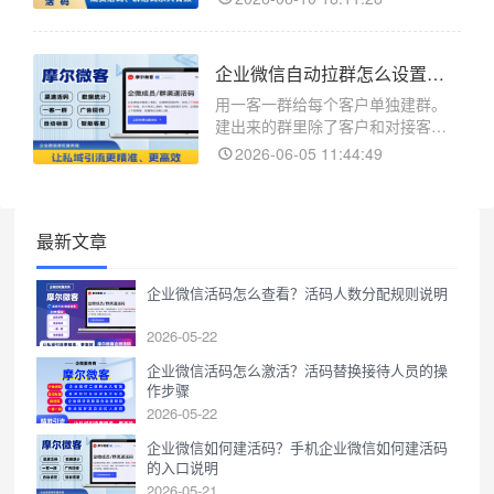
化优化时加粉转化同样靠摩尔微客
回传。摩尔微客是企业微信的活码
和客服管理工具。信息流和搜索的
企业微信自动拉群怎么设置，先选好进群的群成员再开建群
根本区别在用户状态。搜索是用户
主动搜了词带着需求来，
用一客一群给每个客户单独建群。
建出来的群里除了客户和对接客服
运营还想放个主管或者助理一起
2026-06-05 11:44:49
跟。这些固定进群的人在自动拉群
配置里先选好系统建群时自动拉进
去。这套设置在摩尔微客后台。摩
尔微客是企业微信的活码和客服管
最新文章
理工具。设自动拉群群成员的步
骤：
企业微信活码怎么查看？活码人数分配规则说明
2026-05-22
企业微信活码怎么激活？活码替换接待人员的操
作步骤
2026-05-22
企业微信如何建活码？手机企业微信如何建活码
的入口说明
2026-05-21