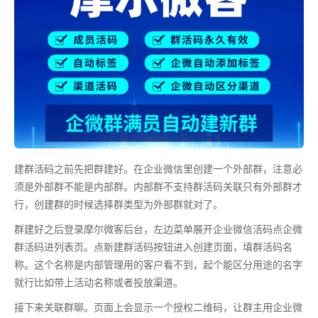
建群活码之前先把群建好。在企业微信里创建一个外部群，注意必
须是外部群不能是内部群。内部群不支持群活码关联只有外部群才
行，创建群的时候选择群类型为外部群就对了。
群建好之后登录摩尔微客后台，左边菜单展开企业微信活码点企微
群活码进列表页。点新建群活码按钮进入创建页面，填群活码名
称。这个名称是内部管理用的客户看不到，起个能区分用途的名字
就行比如带上活动名称或者投放渠道。
接下来关联群聊。页面上会显示一个授权二维码，让群主用企业微