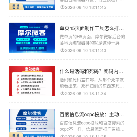
模板改比从空白页拖快不少。摩尔
2026-06-10 18:11:45
微客是企业微信的活码和客服管理
工具，落地页搭建在客服链接的详
情页进。不太会排版的人从一张白
单页h5页面制作工具怎么排？一屏往下滑的单页适合投放
画布开始做，往往做出来的页面元
素乱、留白怪、按钮位置别扭，
做单页的H5页面，摩尔微客后台的
落地页编辑器排的就是这种一屏往
下滑的单页，正适合投放引流。摩
2026-06-10 18:11:40
尔微客是企业微信的活码和客服管
理工具，落地页在客服链接详情页
里做。单页指的是没有多个页面来
什么是活码和死码？死码内容钉死活码后台随时改的区别
回跳，客户进来就是一个长页面从
上往下看完。投广告的落地页基
活码和死码差在哪，从那个死字就
能看出来，死码扫到的东西定死了
改不了，活码后面挂的内容随时能
2026-06-10 18:11:34
在后台调。做活码在摩尔微客后
台，它是企业微信的活码和客服管
理工具。死码这个叫法是相对活码
百度信息流ocpc投放：主动推送靠素材抓人和搜索打法不同
来的。一张普通二维码生成的时
候，目标就直接编进图案里了，扫
百度信息流ocpc投放和百度搜索的
出来
ocpc不一样，信息流是把广告插在
用户刷的内容流里主动推送，按转
2026-06-10 18:11:28