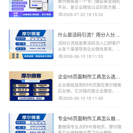
摩尔微客是一个专门做获客营销的
平台，是企业微信认证的官方服务
商，主要用于企业微信活码生成，
2026-07-22 18:15:24
当客户通过活码添加客服时，可以
自动打标签，修改备注（昵称和添
加时间），不同渠道码可以自动发
什么是活码引流？用分人分渠道带统计把客户导进企业微信
送不同的欢迎语等等。
活码引流就是拿活码当入口把客户
从各个渠道导到企业微信里来，靠
的是活码能分人、能换、能统计这
2026-06-10 18:11:53
几个特性，活码在摩尔微客后台
做。摩尔微客是企业微信的活码和
客服管理工具。引流的核心动作是
企业h5页面制作工具怎么选？跳转企微客户加的是企业号
让看到广告或者物料的人扫码加上
微信。用普通固定码引流，量一大
企业做投放用的H5页面在摩尔微客
全
后台做，它对接的是企业微信，客
户从页面点按钮加的是企微员工不
2026-06-10 18:11:49
是个人微信。摩尔微客是企业微信
的活码和客服管理工具，落地页在
客服链接详情页里搭。企业做引流
专业h5页面制作工具怎么做？套行业模板改比空白页更稳
和个人不一样的地方在于客户加到
哪。加个人微信号容易满五千，
要做得专业点的H5落地页，摩尔微
客后台编辑器内置了行业模板，套